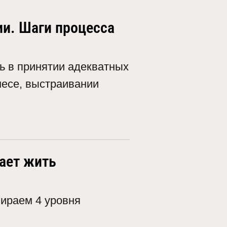
ии. Шаги процесса
ь в принятии адекватных
несе, выстраивании
нает жить
бираем 4 уровня