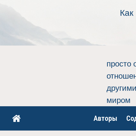
Как
просто 
отношен
другим
миром
Авторы
Со