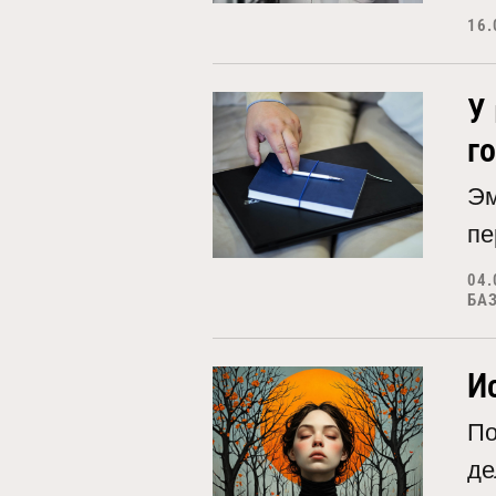
16.
У
г
Эм
пе
04.
БА
И
По
де